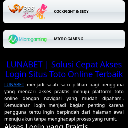
COCKFIGHT & SEXY
MICRO GAMING
LUNABET | Solusi Cepat Akses
Login Situs Toto Online Terbaik
LUNABET
menjadi salah satu pilihan bagi pengguna
yang mencari akses praktis menuju platform toto
online dengan navigasi yang mudah dipahami.
Kemudahan login menjadi bagian penting karena
pengguna tentu ingin berpindah dari halaman awal
menuju akun tanpa menghadapi proses yang rumit.
Akses Login yang Praktis